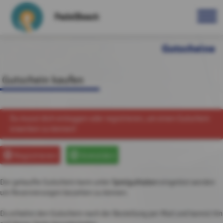
PadelBeach
Gutscheine
Gutschein kaufen
Du musst dich einloggen oder registrieren, um einen Gutschein
erwerben zu können!
Registrieren
Anmelden
Der gekaufte Gutschein kann unter
Spielguthaben
eingelöst werden
um Reservierungen bezahlen zu können.
Du erhältst den Gutschein nach der Bestellung per Mail und kannst ihn